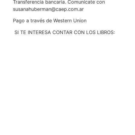
Transferencia bancaria. Comunícate con
susanahuberman@caep.com.ar
Pago a través de Western Union
SI TE INTERESA CONTAR CON LOS LIBROS:
HUBERMAN, SUSANA: “Cómo se forman los
capacitadores. Arte y saberes de su
profesión”. Editorial Paidós, Colección
Redes Sociales, Buenos. Aires, 1999.
HUBERMAN, SUSANA: “Como gestionar la
calidad de un proceso de capacitación.
Teoría y práctica para el análisis, la
elaboración y evaluación de planes de
capacitación” Editorial Académica Española
Madrid,2018.