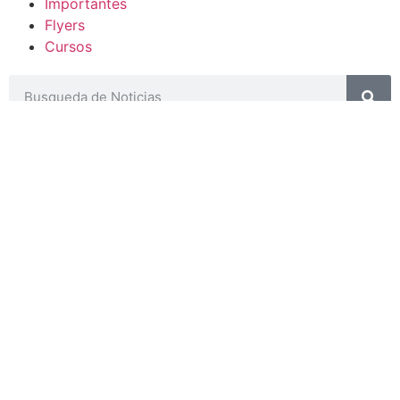
Importantes
Flyers
Cursos
CONTACTOS
SECRETARIA ACADÉMICA
Dra. Mónica Medardi - Interno: 193
ENCARGADAS
Tec. María Elena Ruiz Babicz
escueladecapacitacion@justiciajujuy.gov.ar
Whatsapp : 3883383452