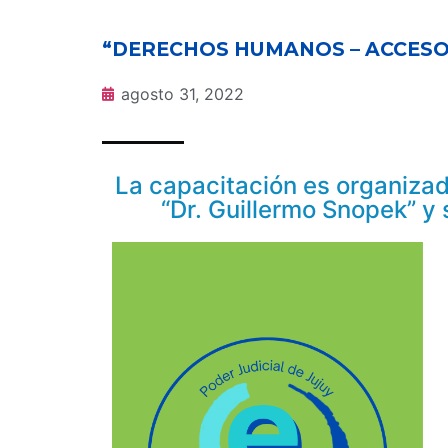
“DERECHOS HUMANOS – ACCESO A
agosto 31, 2022
La capacitación es organizad
“Dr. Guillermo Snopek” y 