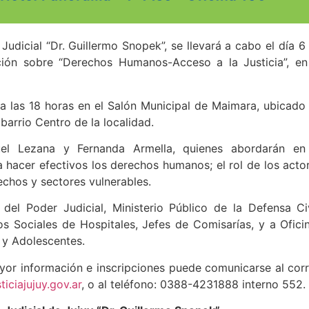
udicial “Dr. Guillermo Snopek”, se llevará a cabo el día 6
ción sobre “Derechos Humanos-Acceso a la Justicia”, en
ta las 18 horas en el Salón Municipal de Maimara, ubicado
barrio Centro de la localidad.
uel Lezana y Fernanda Armella, quienes abordarán en
hacer efectivos los derechos humanos; el rol de los acto
echos y sectores vulnerables.
del Poder Judicial, Ministerio Público de la Defensa Civ
os Sociales de Hospitales, Jefes de Comisarías, y a Ofici
 y Adolescentes.
yor información e inscripciones puede comunicarse al cor
iciajujuy.gov.ar
, o al teléfono: 0388-4231888 interno 552.