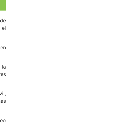
 de
 el
 en
 la
res
il,
nas
reo