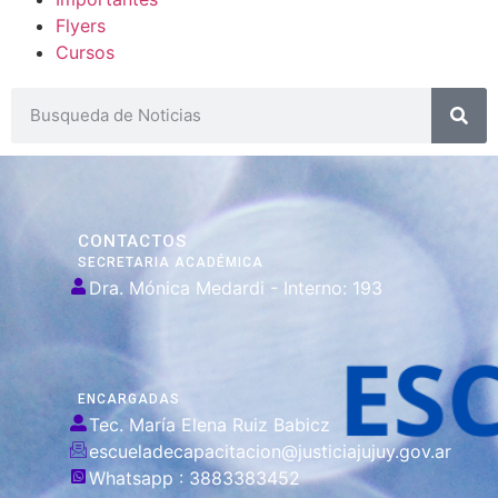
Flyers
Cursos
CONTACTOS
SECRETARIA ACADÉMICA
Dra. Mónica Medardi - Interno: 193
ENCARGADAS
Tec. María Elena Ruiz Babicz
escueladecapacitacion@justiciajujuy.gov.ar
Whatsapp : 3883383452