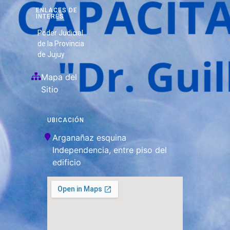
ENLACES DE
INTERÉS
Poder Judicial
de la Provincia
de Jujuy
Mapa del
Sitio
UBICACIÓN
Arganañaz esquina
Independencia, entre piso del
edificio