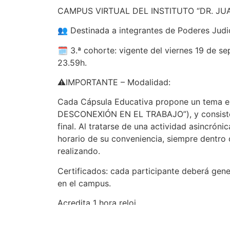
CAMPUS VIRTUAL DEL INSTITUTO “DR. JU
👥 Destinada a integrantes de Poderes Judic
🗓️ 3.ª cohorte: vigente del viernes 19 de s
23.59h.
⚠️IMPORTANTE – Modalidad:
Cada Cápsula Educativa propone un tema e
DESCONEXIÓN EN EL TRABAJO”), y consiste e
final. Al tratarse de una actividad asincróni
horario de su conveniencia, siempre dentro d
realizando.
Certificados: cada participante deberá gene
en el campus.
Acredita 1 hora reloj.
📝Inscripciones: