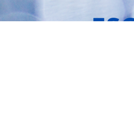
ENCARGADAS
Tec. María Elena Ruiz Babicz
escueladecapacitacion@justiciajujuy.gov.ar
Whatsapp : 3883383452
ENLACES DE
INTERÉS
Poder Judicial
de la Provincia
de Jujuy
Mapa del
Sitio
UBICACIÓN
Arganañaz esquina