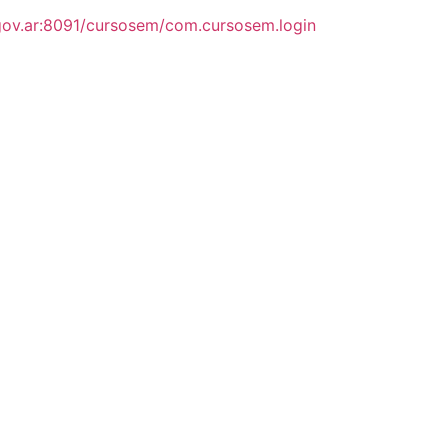
a.gov.ar:8091/cursosem/com.cursosem.login
ENLACES DE INTERÉS
U