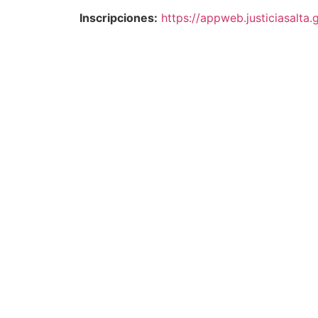
Inscripciones:
https://appweb.justiciasalt
Busqueda por
Categorías
Noticias
Importantes
Flyers
Cursos
CONTACTOS