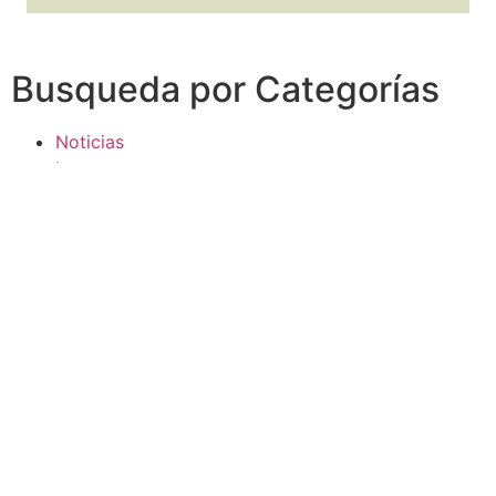
Busqueda por Categorías
Noticias
Importantes
Flyers
Cursos
CONTACTOS
SECRETARIA ACADÉMICA
Dra. Mónica Medardi - Interno: 193