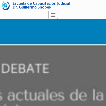
Escuela de Capacitación Judicial
Dr. Guillermo Snopek