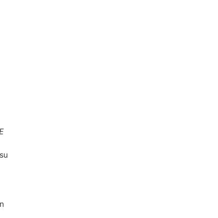
E
 su
an