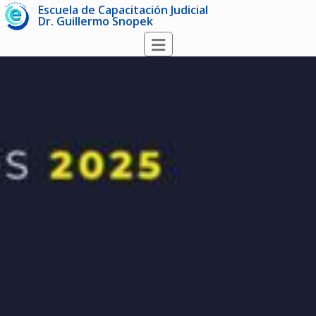
Escuela de Capacitación Judicial
Dr. Guillermo Snopek