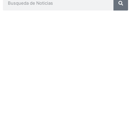
CONTACTOS
SECRETARIA ACADÉMICA
Dra. Mónica Medardi - Interno: 193
ENCARGADAS
Tec. María Elena Ruiz Babicz
escueladecapacitacion@justiciajujuy.gov.ar
Whatsapp : 3883383452
ENLACES DE
INTERÉS
Poder Judicial
de la Provincia