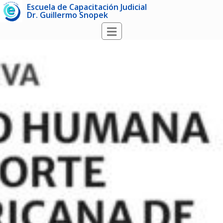
Escuela de Capacitación Judicial
Dr. Guillermo Snopek