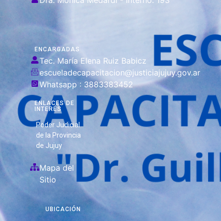
Dra. Mónica Medardi - Interno: 193
ENCARGADAS
Tec. María Elena Ruiz Babicz
escueladecapacitacion@justiciajujuy.gov.ar
Whatsapp : 3883383452
ENLACES DE
INTERÉS
Poder Judicial
de la Provincia
de Jujuy
Mapa del
Sitio
UBICACIÓN