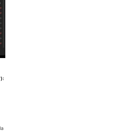
):
la