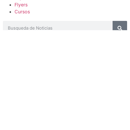
Flyers
Cursos
CONTACTOS
SECRETARIA ACADÉMICA
Dra. Mónica Medardi - Interno: 193
ENCARGADAS
Tec. María Elena Ruiz Babicz
escueladecapacitacion@justiciajujuy.gov.ar
Whatsapp : 3883383452