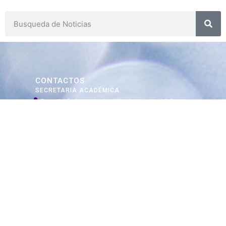
CONTACTOS
SECRETARIA ACADÉMICA
Dra. Mónica Medardi - Interno: 193
ENCARGADAS
Tec. María Elena Ruiz Babicz
escueladecapacitacion@justiciajujuy.gov.ar
Whatsapp : 3883383452
ENLACES DE
INTERÉS