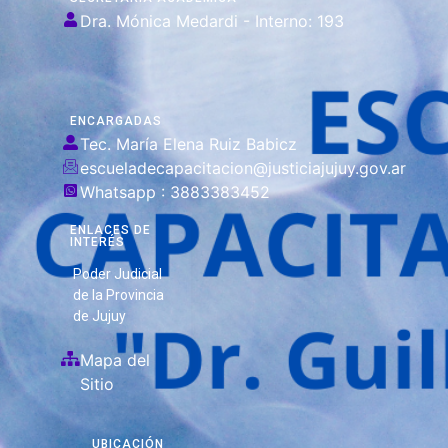
Dra. Mónica Medardi - Interno: 193
ENCARGADAS
Tec. María Elena Ruiz Babicz
escueladecapacitacion@justiciajujuy.gov.ar
Whatsapp : 3883383452
ENLACES DE
INTERÉS
Poder Judicial
de la Provincia
de Jujuy
Mapa del
Sitio
UBICACIÓN