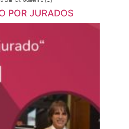
icial “Dr. Guillermo […]
IO POR JURADOS