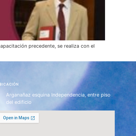
apacitación precedente, se realiza con el
BICACIÓN
Arganañaz esquina Independencia, entre piso
del edificio