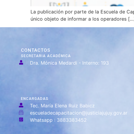
La publicación por parte de la Escuela de Cap
único objeto de informar a los operadores […
CONTACTOS
SECRETARIA ACADÉMICA
Dra. Mónica Medardi - Interno: 193
ENCARGADAS
Tec. María Elena Ruiz Babicz
escueladecapacitacion@justiciajujuy.gov.ar
Whatsapp : 3883383452