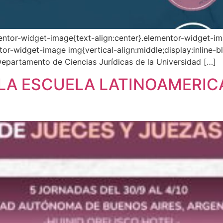
mentor-widget-image{text-align:center}.elementor-widget-im
or-widget-image img{vertical-align:middle;display:inline-b
epartamento de Ciencias Jurídicas de la Universidad […]
 LA ESCUELA LATINOAMERIC