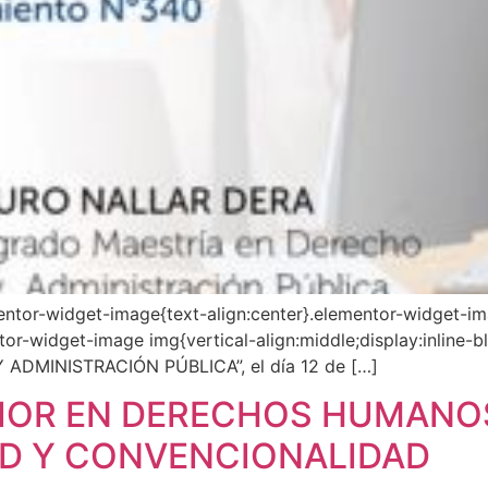
mentor-widget-image{text-align:center}.elementor-widget-im
r-widget-image img{vertical-align:middle;display:inline-bl
DMINISTRACIÓN PÚBLICA”, el día 12 de […]
IOR EN DERECHOS HUMANO
D Y CONVENCIONALIDAD