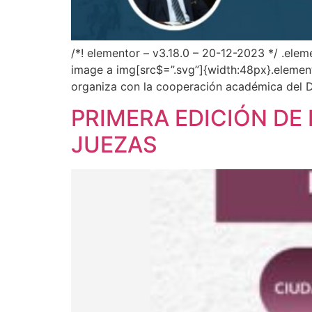
/*! elementor – v3.18.0 – 20-12-2023 */ .ele
image a img[src$=”.svg”]{width:48px}.element
organiza con la cooperación académica del D
PRIMERA EDICIÓN DE
JUEZAS