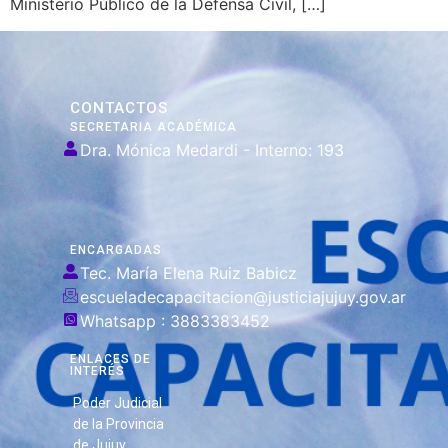
Ministerio Público de la Defensa Civil, […]
CONTACTOS
SECRETARIA ACADÉMICA
Dra. Mónica Medardi - Interno: 193
ENCARGADAS
Tec. María Elena Ruiz Babicz
escueladecapacitacion@justiciajujuy.gov.ar
Whatsapp : 3883383452
ENLACES DE
INTERÉS
Poder Judicial
de la Provincia
de Jujuy