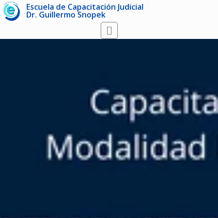
Escuela de Capacitación Judicial
Dr. Guillermo Snopek