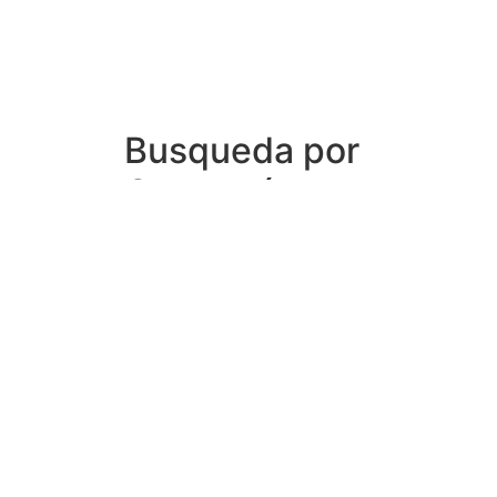
Busqueda por
Categorías
Noticias
Importantes
Flyers
Cursos
CONTACTOS
SECRETARIA ACADÉMICA
Dra. Mónica Medardi - Interno: 193