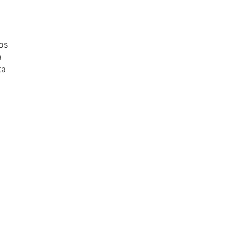
os
a
ta