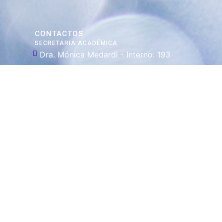
CONTACTOS
SECRETARIA ACADÉMICA
Dra. Mónica Medardi - Interno: 193
ENCARGADAS
Tec. María Elena Ruiz Babicz
escueladecapacitacion@justiciajujuy.gov.ar
Whatsapp : 3883383452
ENLACES DE
INTERÉS
Poder Judicial
de la Provincia
de Jujuy