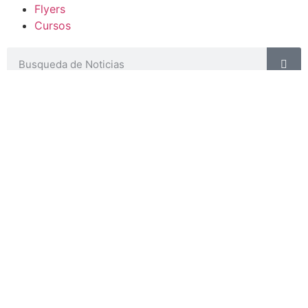
Flyers
Cursos
CONTACTOS
SECRETARIA ACADÉMICA
Dra. Mónica Medardi - Interno: 193
ENCARGADAS
Tec. María Elena Ruiz Babicz
escueladecapacitacion@justiciajujuy.gov.ar
Whatsapp : 3883383452