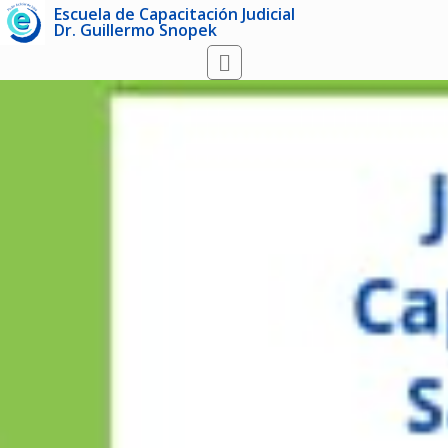
Escuela de Capacitación Judicial
Dr. Guillermo Snopek