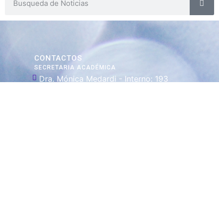
CONTACTOS
SECRETARIA ACADÉMICA
Dra. Mónica Medardi - Interno: 193
ENCARGADAS
Tec. María Elena Ruiz Babicz
escueladecapacitacion@justiciajujuy.gov.ar
Whatsapp : 3883383452
ENLACES DE
INTERÉS
Poder Judicial
de la Provincia