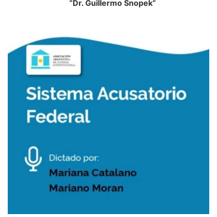
“Dr. Guillermo Snopek”