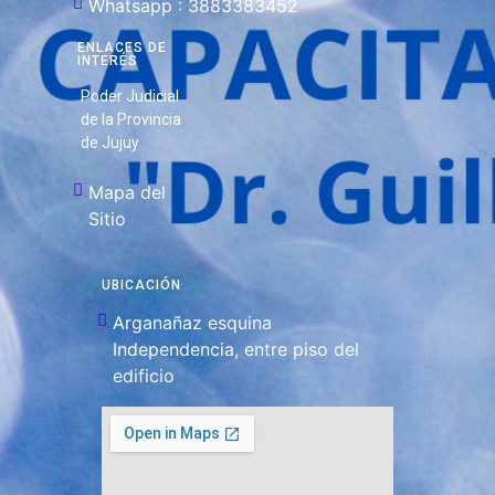
Whatsapp : 3883383452
ENLACES DE
INTERÉS
Poder Judicial
de la Provincia
de Jujuy
Mapa del
Sitio
UBICACIÓN
Arganañaz esquina
Independencia, entre piso del
edificio