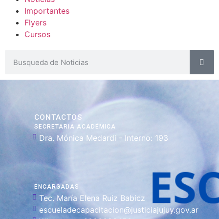
Importantes
Flyers
Cursos
CONTACTOS
SECRETARIA ACADÉMICA
Dra. Mónica Medardi - Interno: 193
ENCARGADAS
Tec. María Elena Ruiz Babicz
escueladecapacitacion@justiciajujuy.gov.ar