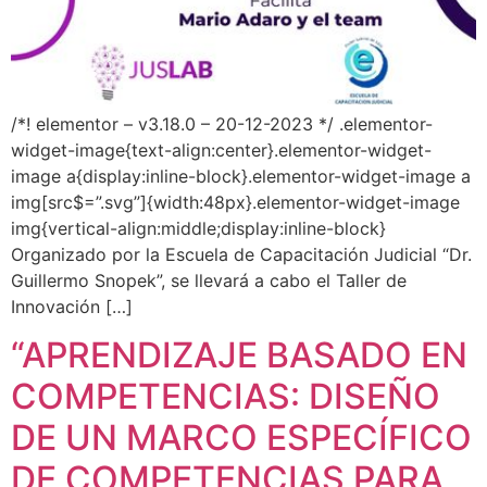
/*! elementor – v3.18.0 – 20-12-2023 */ .elementor-
widget-image{text-align:center}.elementor-widget-
image a{display:inline-block}.elementor-widget-image a
img[src$=”.svg”]{width:48px}.elementor-widget-image
img{vertical-align:middle;display:inline-block}
Organizado por la Escuela de Capacitación Judicial “Dr.
Guillermo Snopek”, se llevará a cabo el Taller de
Innovación […]
“APRENDIZAJE BASADO EN
COMPETENCIAS: DISEÑO
DE UN MARCO ESPECÍFICO
DE COMPETENCIAS PARA