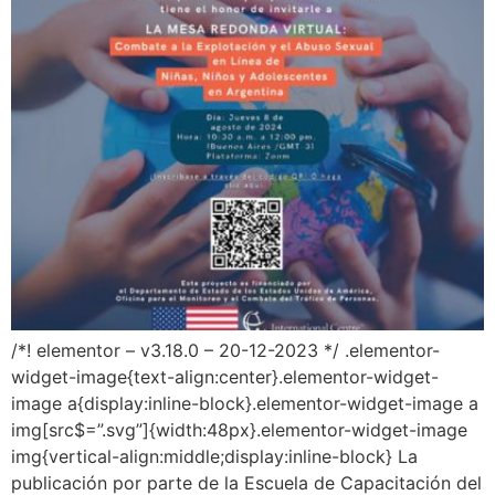
/*! elementor – v3.18.0 – 20-12-2023 */ .elementor-
widget-image{text-align:center}.elementor-widget-
image a{display:inline-block}.elementor-widget-image a
img[src$=”.svg”]{width:48px}.elementor-widget-image
img{vertical-align:middle;display:inline-block} La
publicación por parte de la Escuela de Capacitación del