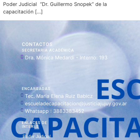
Poder Judicial “Dr. Guillermo Snopek” de la
capacitación […]
CONTACTOS
SECRETARIA ACADÉMICA
Dra. Mónica Medardi - Interno: 193
ENCARGADAS
Tec. María Elena Ruiz Babicz
escueladecapacitacion@justiciajujuy.gov.ar
Whatsapp : 3883383452
ENLACES DE
INTERÉS
Poder Judicial