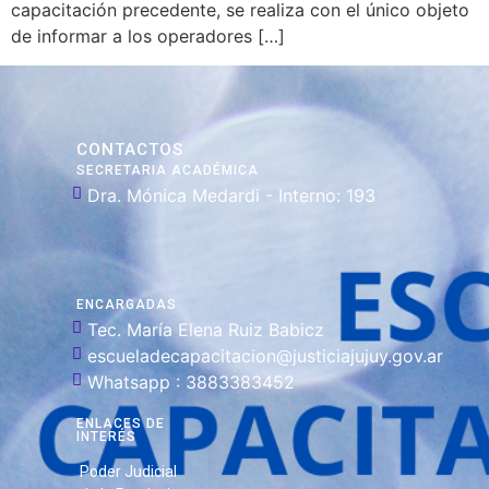
capacitación precedente, se realiza con el único objeto
de informar a los operadores […]
CONTACTOS
SECRETARIA ACADÉMICA
Dra. Mónica Medardi - Interno: 193
ENCARGADAS
Tec. María Elena Ruiz Babicz
escueladecapacitacion@justiciajujuy.gov.ar
Whatsapp : 3883383452
ENLACES DE
INTERÉS
Poder Judicial