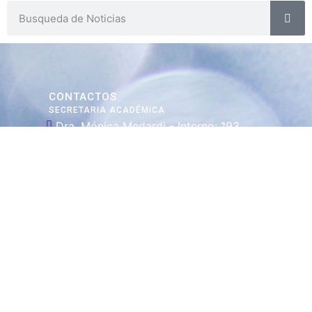
CONTACTOS
SECRETARIA ACADÉMICA
Dra. Mónica Medardi - Interno: 193
ENCARGADAS
Tec. María Elena Ruiz Babicz
escueladecapacitacion@justiciajujuy.gov.ar
Whatsapp : 3883383452
ENLACES DE
INTERÉS
Poder Judicial