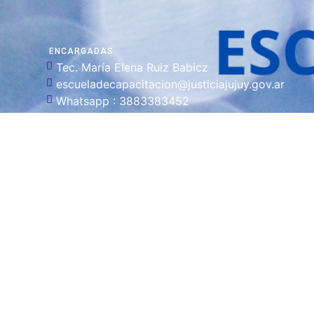
ENCARGADAS
Tec. María Elena Ruiz Babicz
escueladecapacitacion@justiciajujuy.gov.ar
Whatsapp : 3883383452
ENLACES DE
INTERÉS
Poder Judicial
de la Provincia
de Jujuy
Mapa del
Sitio
UBICACIÓN
Arganañaz esquina