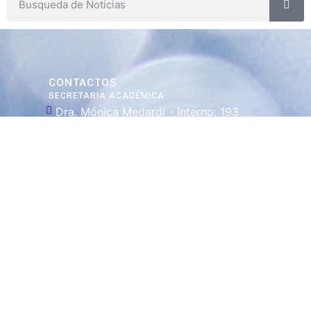
CONTACTOS
SECRETARIA ACADÉMICA
Dra. Mónica Medardi - Interno: 193
ENCARGADAS
Tec. María Elena Ruiz Babicz
escueladecapacitacion@justiciajujuy.gov.ar
Whatsapp : 3883383452
ENLACES DE
INTERÉS
Poder Judicial
de la Provincia