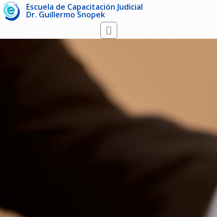
Escuela de Capacitación Judicial
Dr. Guillermo Snopek