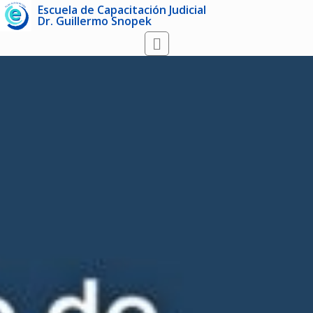
Escuela de Capacitación Judicial
Dr. Guillermo Snopek