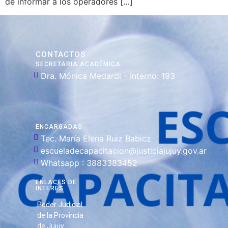
de informar a los operadores […]
CONTACTOS
SECRETARIA ACADÉMICA
Dra. Mónica Medardi - Interno: 193
ENCARGADAS
Tec. María Elena Ruiz Babicz
escueladecapacitacion@justiciajujuy.gov.ar
Whatsapp : 3883383452
ENLACES DE
INTERÉS
Poder Judicial
de la Provincia
de Jujuy