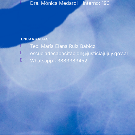
Dra. Mónica Medardi - Interno: 193
ENCARGADAS
Tec. María Elena Ruiz Babicz
escueladecapacitacion@justiciajujuy.gov.ar
Whatsapp : 3883383452