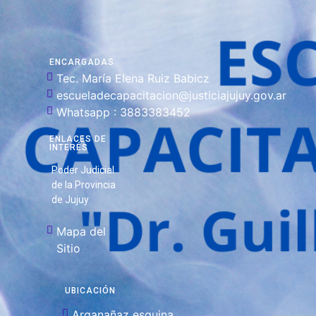
ENCARGADAS
Tec. María Elena Ruiz Babicz
escueladecapacitacion@justiciajujuy.gov.ar
Whatsapp : 3883383452
ENLACES DE
INTERÉS
Poder Judicial
de la Provincia
de Jujuy
Mapa del
Sitio
UBICACIÓN
Arganañaz esquina